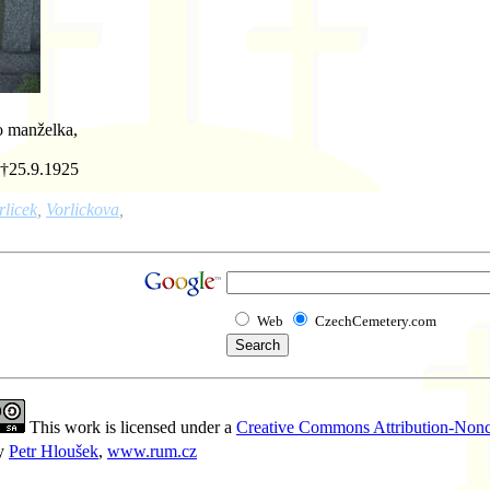
7
ho manželka,
- †25.9.1925
rlicek
,
Vorlickova
,
Web
CzechCemetery.com
This work is licensed under a
Creative Commons Attribution-Nonc
by
Petr Hloušek
,
www.rum.cz