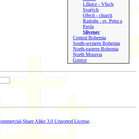
Líšnice - Všech
Svatých
Ořech - church
Radotín - sv. Petra a
Pavla
Slivenec
Central Bohemia
South-western Bohemia
North-eastern Bohemia
North Moravia
Greece
ommercial-Share Alike 3.0 Unported License
.