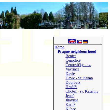
Home
Prague neighbourhood
Benice
Černolice
Černovičky - sv.
Vavřince
Davle
Davle - St. Kilian
Dobrovíz
Hrnčíře
Choteč - sv. Kateřiny
Jeneč
Jíloviště
Karlík
Klínec