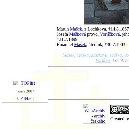
Martin
Mašek
, z Lochkova, †14.8.186
Josefa
Mašková
provd.
Vorlíčková
, je
†31.7.1899
Emanuel
Mašek
, úředník, *30.7.1903 
Masek
,
Maska
,
Maskova
,
Maška
,
Vo
Vorlíček
, Lochkov
Since 2007
Created 