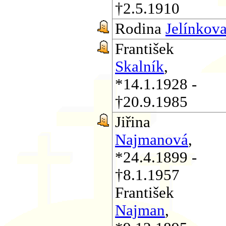
†2.5.1910
Rodina
Jelínkov
František
Skalník
,
*14.1.1928 -
†20.9.1985
Jiřina
Najmanová
,
*24.4.1899 -
†8.1.1957
František
Najman
,