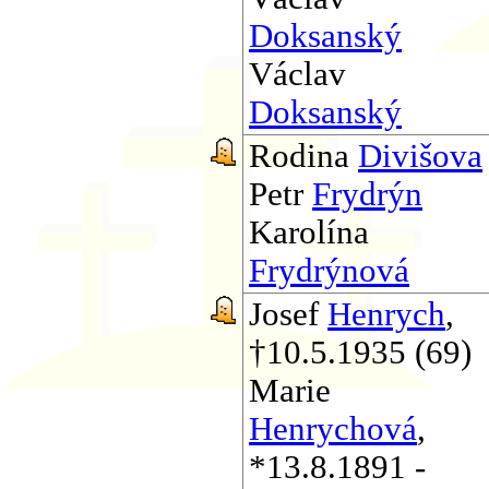
Doksanský
Václav
Doksanský
Rodina
Divišova
Petr
Frydrýn
Karolína
Frydrýnová
Josef
Henrych
,
†10.5.1935 (69)
Marie
Henrychová
,
*13.8.1891 -