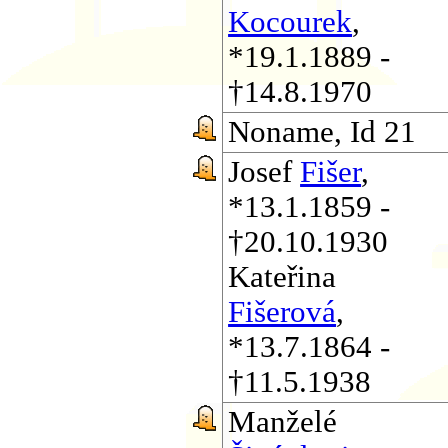
Kocourek
,
*19.1.1889 -
†14.8.1970
Noname, Id 21
Josef
Fišer
,
*13.1.1859 -
†20.10.1930
Kateřina
Fišerová
,
*13.7.1864 -
†11.5.1938
Manželé