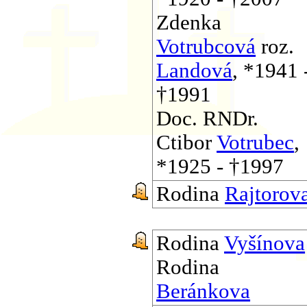
Zdenka
Votrubcová
roz.
Landová
, *1941 
†1991
Doc. RNDr.
Ctibor
Votrubec
,
*1925 - †1997
Rodina
Rajtorov
Rodina
Vyšínova
Rodina
Beránkova