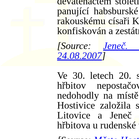
devatenáctém stolet
panující habsbursk
rakouskému císaři K
konfiskován a zestát
[Source:
Jeneč. 
24.08.2007
]
Ve 30. letech 20. s
hřbitov nepostačo
nedohodly na místě
Hostivice založila
Litovice a Jeneč 
hřbitova u rudenské t