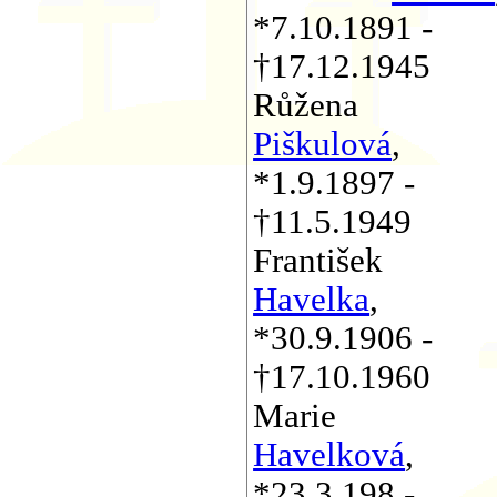
*7.10.1891 -
†17.12.1945
Růžena
Piškulová
,
*1.9.1897 -
†11.5.1949
František
Havelka
,
*30.9.1906 -
†17.10.1960
Marie
Havelková
,
*23.3.198 -