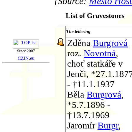
[Source:
Město Host
List of Gravestones
The lettering
Zděna
Burgrová
roz.
Novotná
,
Since 2007
choť statkáře v
Jenči, *27.1.187
- †11.1.1937
Běla
Burgrová
,
*5.7.1896 -
†13.7.1969
Jaromír
Burgr
,