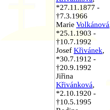
*27.11.1877 -
†7.3.1966
Marie
Volkánová
*25.1.1903 -
†10.7.1992
Josef
Křivánek
,
*30.7.1912 -
†20.9.1992
Jiřina
Křivánková
,
*2.10.1920 -
†10.5.1995