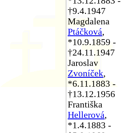
*13.12.1883 -
†9.4.1947
Magdalena
Ptáčková
,
*10.9.1859 -
†24.11.1947
Jaroslav
Zvoníček
,
*6.11.1883 -
†13.12.1956
Františka
Hellerová
,
*1.4.1883 -