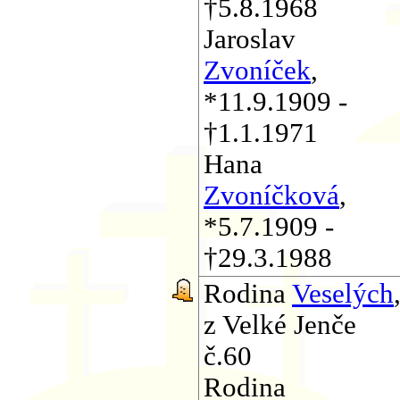
†5.8.1968
Jaroslav
Zvoníček
,
*11.9.1909 -
†1.1.1971
Hana
Zvoníčková
,
*5.7.1909 -
†29.3.1988
Rodina
Veselých
z Velké Jenče
č.60
Rodina