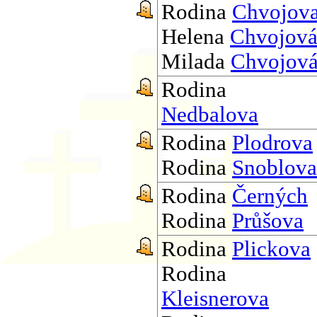
Rodina
Chvojov
Helena
Chvojov
Milada
Chvojov
Rodina
Nedbalova
Rodina
Plodrova
Rodina
Snoblov
Rodina
Černých
Rodina
Průšova
Rodina
Plickova
Rodina
Kleisnerova