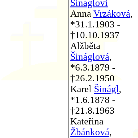
Šináglovi
Anna
Vrzáková
,
*31.1.1903 -
†10.10.1937
Alžběta
Šináglová
,
*6.3.1879 -
†26.2.1950
Karel
Šinágl
,
*1.6.1878 -
†21.8.1963
Kateřina
Žbánková
,