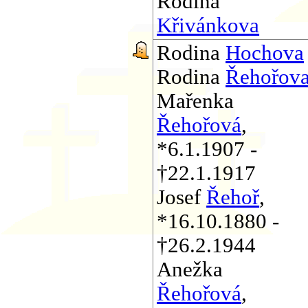
Rodina
Křivánkova
Rodina
Hochova
Rodina
Řehořov
Mařenka
Řehořová
,
*6.1.1907 -
†22.1.1917
Josef
Řehoř
,
*16.10.1880 -
†26.2.1944
Anežka
Řehořová
,