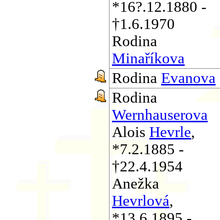
*16?.12.1880 -
†1.6.1970
Rodina
Minaříkova
Rodina
Evanova
Rodina
Wernhauserova
Alois
Hevrle
,
*7.2.1885 -
†22.4.1954
Anežka
Hevrlová
,
*13.6.1895 -