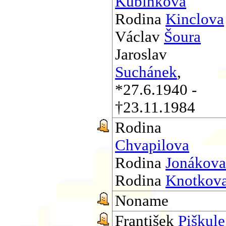
Kubínkova
Rodina
Kinclova
Václav
Šoura
Jaroslav
Suchánek
,
*27.6.1940 -
†23.11.1984
Rodina
Chvapilova
Rodina
Jonákov
Rodina
Knotkov
Noname
František
Piškule