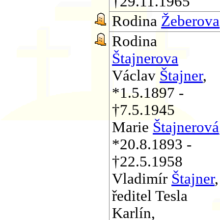
†29.11.1965
Rodina
Žeberova
Rodina
Štajnerova
Václav
Štajner
,
*1.5.1897 -
†7.5.1945
Marie
Štajnerová
*20.8.1893 -
†22.5.1958
Vladimír
Štajner
,
ředitel Tesla
Karlín,