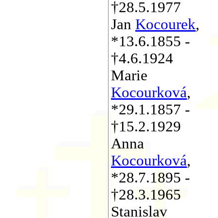
†28.5.1977
Jan
Kocourek
,
*13.6.1855 -
†4.6.1924
Marie
Kocourková
,
*29.1.1857 -
†15.2.1929
Anna
Kocourková
,
*28.7.1895 -
†28.3.1965
Stanislav