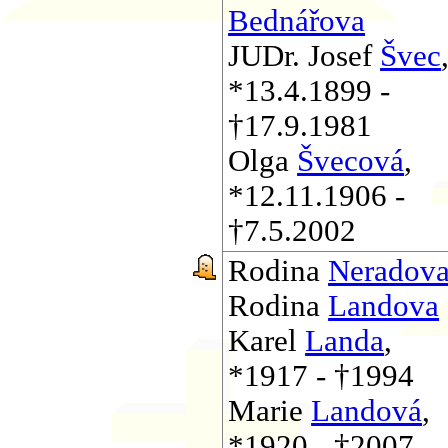
Bednářova
JUDr. Josef
Švec
*13.4.1899 -
†17.9.1981
Olga
Švecová
,
*12.11.1906 -
†7.5.2002
Rodina
Neradov
Rodina
Landova
Karel
Landa
,
*1917 - †1994
Marie
Landová
,
*1920 - †2007