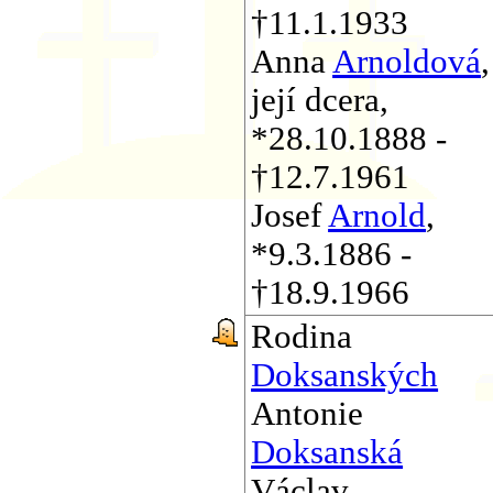
†11.1.1933
Anna
Arnoldová
,
její dcera,
*28.10.1888 -
†12.7.1961
Josef
Arnold
,
*9.3.1886 -
†18.9.1966
Rodina
Doksanských
Antonie
Doksanská
Václav