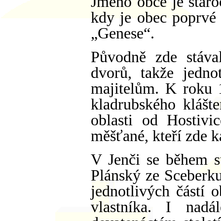
Jméno obce je staroč
kdy je obec poprvé 
„Genese“.
Původně zde stáva
dvorů, takže jedno
majitelům. K roku 
kladrubského klášte
oblasti od Hostivi
měšťané, kteří zde k
V Jenči se během sta
Plánský ze Sceberku 
jednotlivých částí 
vlastníka. I nadá