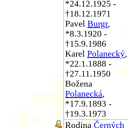
*24.12.1925 -
†18.12.1971
Pavel
Burgr
,
*8.3.1920 -
†15.9.1986
Karel
Polanecký
,
*22.1.1888 -
†27.11.1950
Božena
Polanecká
,
*17.9.1893 -
†19.3.1973
Rodina
Černých