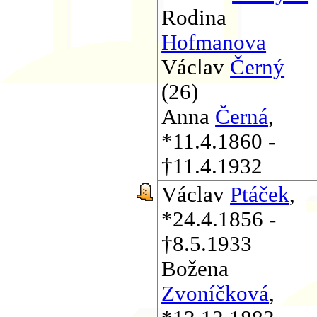
Rodina
Hofmanova
Václav
Černý
(26)
Anna
Černá
,
*11.4.1860 -
†11.4.1932
Václav
Ptáček
,
*24.4.1856 -
†8.5.1933
Božena
Zvoníčková
,