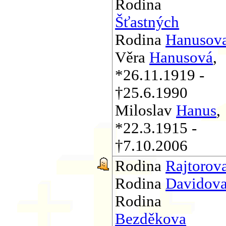
Rodina
Šťastných
Rodina
Hanusov
Věra
Hanusová
,
*26.11.1919 -
†25.6.1990
Miloslav
Hanus
,
*22.3.1915 -
†7.10.2006
Rodina
Rajtorov
Rodina
Davidov
Rodina
Bezděkova