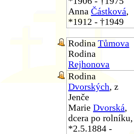
*1906 - †1975
Anna
Částková
,
*1912 - †1949
Rodina
Tůmova
Rodina
Rejhonova
Rodina
Dvorských
, z
Jenče
Marie
Dvorská
,
dcera po rolníku,
*2.5.1884 -