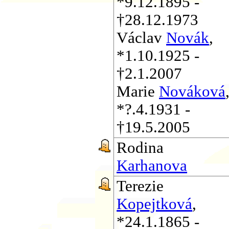
*9.12.1895 -
†28.12.1973
Václav
Novák
,
*1.10.1925 -
†2.1.2007
Marie
Nováková
*?.4.1931 -
†19.5.2005
Rodina
Karhanova
Terezie
Kopejtková
,
*24.1.1865 -