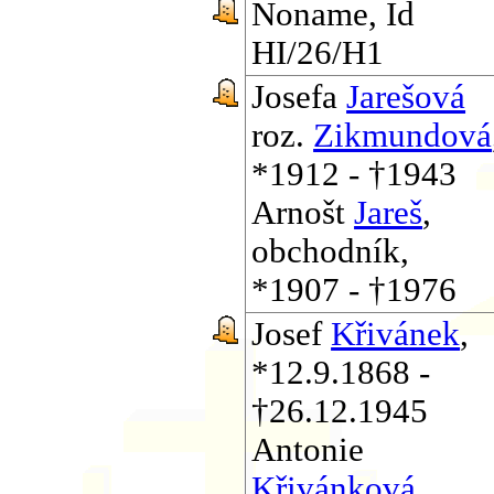
Noname, Id
HI/26/H1
Josefa
Jarešová
roz.
Zikmundová
*1912 - †1943
Arnošt
Jareš
,
obchodník,
*1907 - †1976
Josef
Křivánek
,
*12.9.1868 -
†26.12.1945
Antonie
Křivánková
,