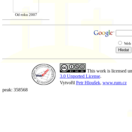
Od roku 2007
Web
This work is licensed u
3.0 Unported License
.
Vytvořil
Petr Hloušek
,
www.rum.cz
peak: 358568